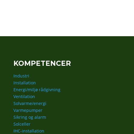
KOMPETENCER
Industri
Installation
Energi/miljø rådgivning
Ventilation
Solvarme/energi
Varmepumper
Sikring og alarm
Solceller
IHC-installation