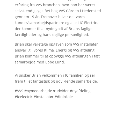
erfaring fra VVS branchen, hvor han har været
selvstændig og stået bag VVS Gården i Hedensted
gennem 19 år. Fremover bliver det vores
kunder/samarbejdspartnere og alle i IC Electric,
der kommer til at nyde godt af Brians faglige
færdigheder og hans dejlige personlighed.
Brian
skal varetage opgaven som VVS installatør
ansvarlig i vores Klima, Energi og VVS afdeling.
Brian kommer til at opbygge VVS afdelingen i tæt
samarbejde med Ebbe Lund.
Vi ønsker Brian velkommen i IC familien og ser
frem til et fantastisk og udviklende samarbejde.
#VVS #nymedarbejde #udvider #nyafdeling
#icelectric #installatør #dinlokale